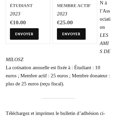
N à
ÉTUDIANT
MEMBRE ACTIF
l’Ass
2023
2023
ociati
€10.00
€25.00
on
LES
AMI
S DE
MILOSZ
La cotisation annuelle est fixée à : Étudiant : 10
euros ; Membre actif : 25 euros ; Membre donateur :
plus de 25 euros (reçu fiscal).
Téléchargez et imprimez le bulletin d’adhésion ci-